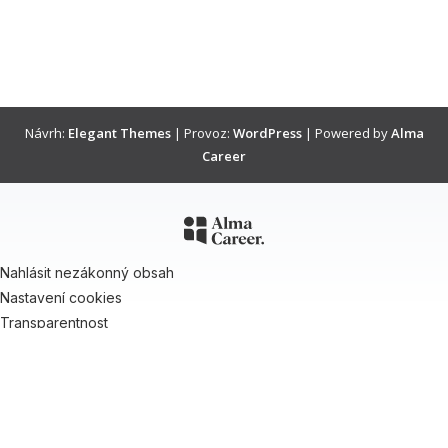
Návrh:
Elegant Themes
| Provoz:
WordPress
| Powered by
Alma
Career
Nahlásit nezákonný obsah
Nastavení cookies
Transparentnost
Reklama na portálech Alma Career
Zásady ochrany soukromí
Podmínky používání
© Alma Career Czechia s.r.o. Vizuální podoba webové stránky může být