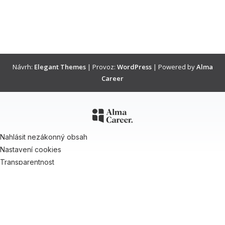
Návrh:
Elegant Themes
| Provoz:
WordPress
| Powered by
Alma
Career
Nahlásit nezákonný obsah
Nastavení cookies
Transparentnost
Reklama na portálech Alma Career
Zásady ochrany soukromí
Podmínky používání
© Alma Career Czechia s.r.o. Vizuální podoba webové stránky může být